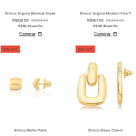
Brinco Argola Minimal Sleek
Brinco Argola Modern Fine P
R$212,50
R$514,00
R$167,00
R$334,00
R$191,25
com
Pix
R$150,30
com
Pix
Comprar
50
%
OFF
50
%
OFF
Brinco Matte Plate
Brinco Basic Charm