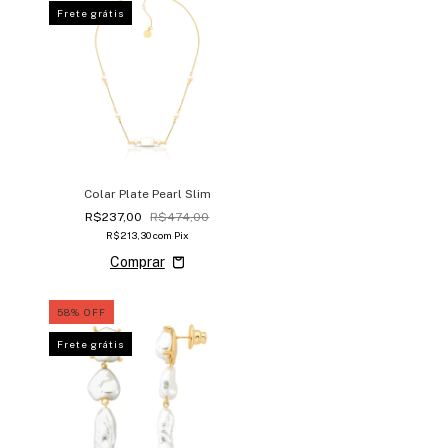
Frete grátis
Colar Plate Pearl Slim
R$237,00
R$474,00
R$213,30
com
Pix
58
%
OFF
Frete grátis