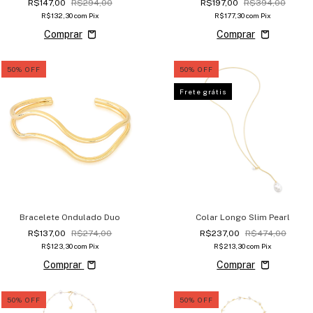
R$147,00
R$294,00
R$197,00
R$394,00
R$132,30
com
Pix
R$177,30
com
Pix
50
%
OFF
50
%
OFF
Frete grátis
Bracelete Ondulado Duo
Colar Longo Slim Pearl
R$137,00
R$274,00
R$237,00
R$474,00
R$123,30
com
Pix
R$213,30
com
Pix
Comprar
50
%
OFF
50
%
OFF