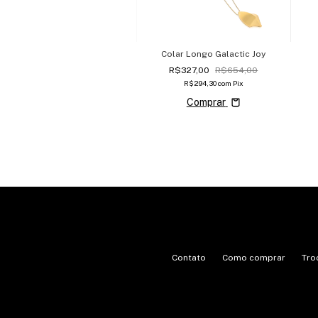
Colar Longo Galactic Joy
R$327,00
R$654,00
R$294,30
com
Pix
Comprar
Contato
Como comprar
Tro