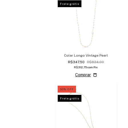
Frete grátis
Colar Longo Vintage Pearl
R$347,50
R$834,00
R$312,75
com
Pix
50
%
OFF
Frete grátis