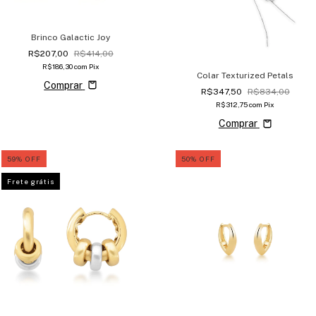
Brinco Galactic Joy
R$207,00
R$414,00
R$186,30
com
Pix
Colar Texturized Petals
Comprar
R$347,50
R$834,00
R$312,75
com
Pix
Comprar
59
%
OFF
50
%
OFF
Frete grátis