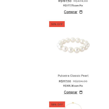
R$197,50
R$474,00
R$177,75
com
Pix
50
%
OFF
Pulseira Classic Pearl
R$117,00
R$234,00
R$105,30
com
Pix
58
%
OFF