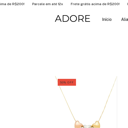
ele em até 12x
Frete grátis acima de R$200!
Parcele em até 12x
F
Início
Ali
50
%
OFF