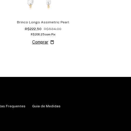
Brinco Longo Assimetric Pearl
R$222,50
R$534,00
R$200,25
com
Pix
tas Frequentes
Guia de Medidas