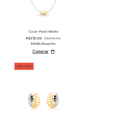
Colar Pearl Matte
R$172,50
R$414,00
R$155,25
com
Pix
58
%
OFF