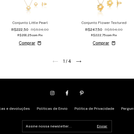
Conjunto Little Pearl
Conjunto Flower Textured
R$222,50
R$534,00
R$247,50
R$594,00
R$200,25
com
Pix
R$222,75
com
Pix
1
/
4
cas e devoluções
Políticas de Envio
Política de Privacidade
Pergun