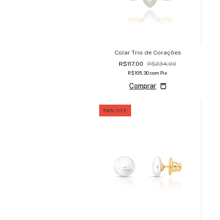
Colar Trio de Corações
R$117,00
R$234,00
R$105,30
com
Pix
54
%
OFF