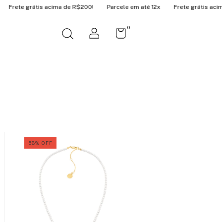
e R$200!
Parcele em até 12x
Frete grátis acima de R$200!
Parcel
0
58
%
OFF