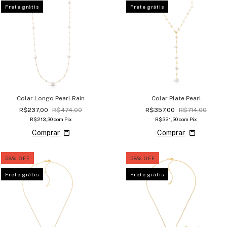
Frete grátis
Frete grátis
Colar Longo Pearl Rain
Colar Plate Pearl
R$237,00
R$474,00
R$357,00
R$714,00
R$213,30
com
Pix
R$321,30
com
Pix
58
%
OFF
58
%
OFF
Frete grátis
Frete grátis