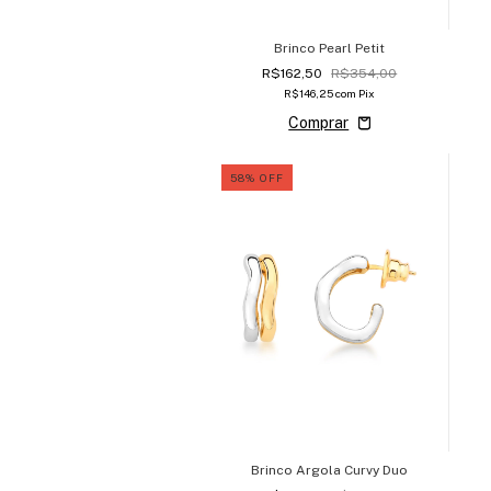
Brinco Pearl Petit
R$162,50
R$354,00
R$146,25
com
Pix
58
%
OFF
Brinco Argola Curvy Duo