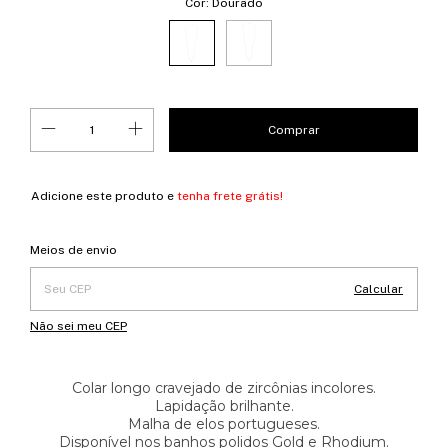
Cor:
Dourado
Adicione este produto e
tenha frete grátis!
Entregas para o CEP:
Alterar CEP
Meios de envio
Calcular
Não sei meu CEP
Colar longo cravejado de zircônias incolores.
Lapidação brilhante.
Malha de elos portugueses.
Disponível nos banhos polidos Gold e Rhodium.